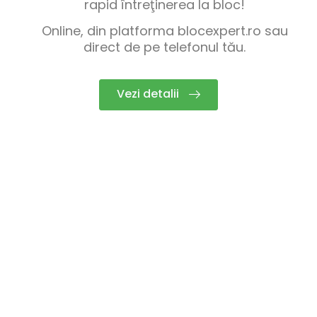
rapid întreţinerea la bloc!
Online, din platforma blocexpert.ro sau
direct de pe telefonul tău.
Vezi detalii
Suntem Alaturi De Tine Pas Cu Pas
Beneficii Pentru Tine